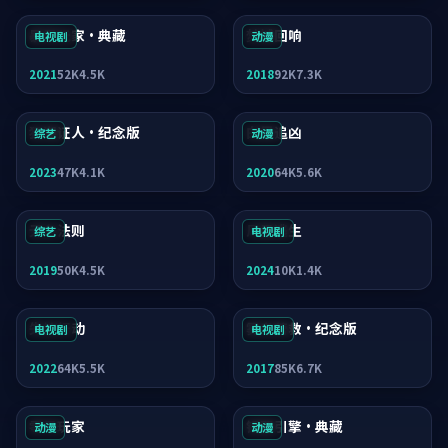
暴雪玩家·典藏
焚城回响
电视剧
动漫
2021
52K
4.5K
2018
92K
7.3K
狂潮证人·纪念版
白昼追凶
综艺
动漫
2023
47K
4.1K
2020
64K
5.6K
无名法则
风暴逃生
综艺
电视剧
2019
50K
4.5K
2024
10K
1.4K
失控行动
雾岛营救·纪念版
电视剧
电视剧
2022
64K
5.5K
2017
85K
6.7K
零号玩家
银翼引擎·典藏
动漫
动漫