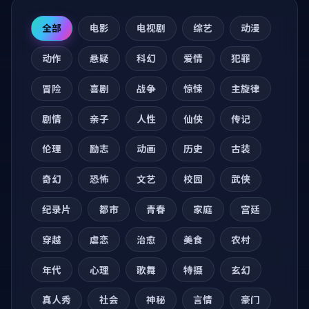
全部
电影
电视剧
综艺
动漫
动作
悬疑
科幻
爱情
犯罪
冒险
喜剧
战争
惊悚
主旋律
剧情
亲子
人性
仙侠
传记
伦理
励志
动画
历史
古装
奇幻
恐怖
文艺
校园
武侠
纪录片
都市
青春
家庭
宫廷
穿越
虐恋
治愈
美食
农村
年代
心理
歌舞
特摄
玄幻
真人秀
社会
神秘
言情
豪门