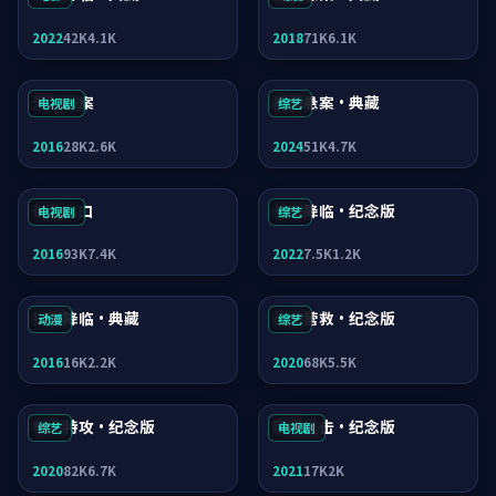
2022
42K
4.1K
2018
71K
6.1K
天际悬案
暴雪悬案·典藏
电视剧
综艺
2016
28K
2.6K
2024
51K
4.7K
长夜入口
长夜降临·纪念版
电视剧
综艺
2016
93K
7.4K
2022
7.5K
1.2K
狂潮降临·典藏
长夜营救·纪念版
动漫
综艺
2016
16K
2.2K
2020
68K
5.5K
零号特攻·纪念版
南港追击·纪念版
综艺
电视剧
2020
82K
6.7K
2021
17K
2K