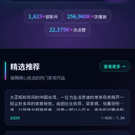
1,623+
256,960K+
部影片
次播放
22,379K+
次点赞
精选推荐
查看更多
→
南方往事·导演剪辑版
编辑精心挑选的热门影视作品
大正昭和年间的中国台湾，一位为生活奔波的单亲母亲揭开一
段尘封多年的家族秘密。由田壮壮执导，梁家辉、张震领衔主
演，以惊悚为叙事底色，这是一部以小见大、直击时代痛点的
力作。
南方车站的聚会·口碑爆棚
2020
92K
7.3K