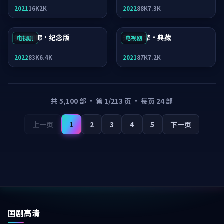
2021
16K
2K
2022
88K
7.3K
狂潮回廊·纪念版
天际引擎·典藏
电视剧
电视剧
2022
83K
6.4K
2021
87K
7.2K
共
5,100
部 · 第
1
/
213
页 · 每页
24
部
上一页
1
2
3
4
5
下一页
国剧高清