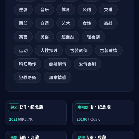
逆袭
音乐
体育
公路
灾难
西部
自然
艺术
女性
商战
寓言
民俗
超自然
轻喜剧
运动
人性探讨
古装武侠
古装爱情
科幻动作
悬疑剧情
爱情喜剧
犯罪悬疑
都市情感
失控证词·纪念版
银翼追击·纪念版
综艺
电视剧
2021
68K
5.7K
2018
67K
5.5K
异境降临·典藏
银翼悬案·典藏
电影
动漫