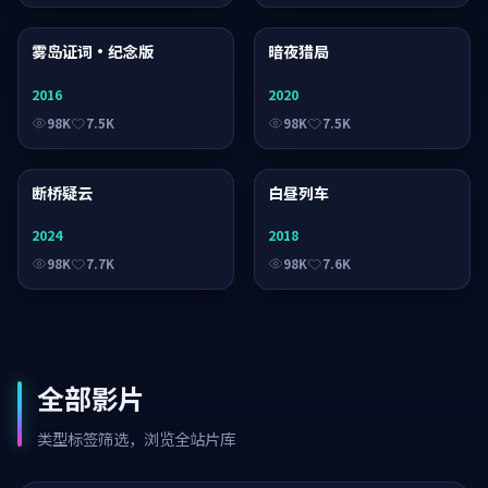
雾岛证词·纪念版
电影
暗夜猎局
电影
2016
2020
98K
7.5K
98K
7.5K
断桥疑云
电影
白昼列车
动漫
2024
2018
98K
7.7K
98K
7.6K
全部影片
类型标签筛选，浏览全站片库