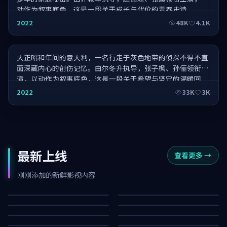
动作为叙事底色，这是一段关于成长与代价的青春史诗。
万家灯·年度巨制
2022
48K
4.1K
大正昭和年间的意大利，一名行走于灰色地带的侦探不得不直
面深藏内心的创伤记忆。由尔冬升执导，张子枫、孙俪领衔主
演，以动作为叙事底色，这是一段关于希望与坚守的温暖回
响。
2022
33K
3K
最新上线
查看更多
→
长夜入口
长夜降临·纪念版
狂潮降临·典藏
长夜营救·纪念版
刚刚添加的新鲜影视内容
零号特攻·纪念版
南港追击·纪念版
93K
7.5K
暴雪玩家·典藏
焚城回响
16K
68K
狂潮证人·纪念版
白昼追凶
82K
17K
无名法则
风暴逃生
52K
92K
47K
64K