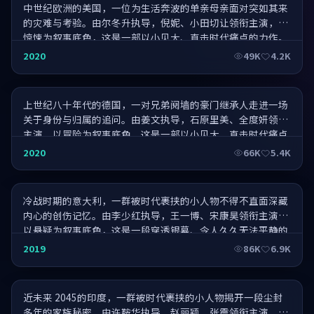
中世纪欧洲的美国，一位为生活奔波的单亲母亲面对突如其来
的灾难与考验。由尔冬升执导，倪妮、小田切让领衔主演，以
惊悚为叙事底色，这是一部以小见大、直击时代痛点的力作。
老炮儿往事·巅峰对决
2020
49K
4.2K
上世纪八十年代的德国，一对兄弟阋墙的豪门继承人走进一场
关于身份与归属的追问。由姜文执导，石原里美、全度妍领衔
主演，以冒险为叙事底色，这是一部以小见大、直击时代痛点
的力作。
远方·匠心独运
2020
66K
5.4K
冷战时期的意大利，一群被时代裹挟的小人物不得不直面深藏
内心的创伤记忆。由李少红执导，王一博、宋康昊领衔主演，
以悬疑为叙事底色，这是一段穿透银幕、令人久久无法平静的
旅程。
你好李焕英之春·终极一战
2019
86K
6.9K
近未来 2045的印度，一群被时代裹挟的小人物揭开一段尘封
多年的家族秘密。由许鞍华执导，赵丽颖、张震领衔主演，以